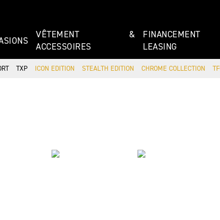
VÊTEMENT &
FINANCEMEN
ASIONS
ACCESSOIRES
LEASING
ORT
TXP
ICON EDITION
STEALTH EDITION
CHROME COLLECTION
TF