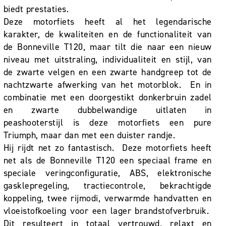
biedt prestaties.
Deze motorfiets heeft al het legendarische
karakter, de kwaliteiten en de functionaliteit van
de Bonneville T120, maar tilt die naar een nieuw
niveau met uitstraling, individualiteit en stijl, van
de zwarte velgen en een zwarte handgreep tot de
nachtzwarte afwerking van het motorblok. En in
combinatie met een doorgestikt donkerbruin zadel
en zwarte dubbelwandige uitlaten in
peashooterstijl is deze motorfiets een pure
Triumph, maar dan met een duister randje.
Hij rijdt net zo fantastisch. Deze motorfiets heeft
net als de Bonneville T120 een speciaal frame en
speciale veringconfiguratie, ABS, elektronische
gasklepregeling, tractiecontrole, bekrachtigde
koppeling, twee rijmodi, verwarmde handvatten en
vloeistofkoeling voor een lager brandstofverbruik.
Dit resulteert in totaal vertrouwd, relaxt en