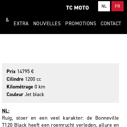
NL
FR
TC MOTO
T &
EXTRA
NOUVELLES
PROMOTIONS
CONTACT
Prix
14795 €
Cilindre
1200 cc
Kilométrage
0 km
Couleur
Jet black
NL:
Ruig, stoer en een veel karakter: de Bonneville
T120 Black heeft een roemrucht verleden, allure en