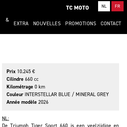
NL
FR
TC MOTO
T &
EXTRA
NOUVELLES
PROMOTIONS
CONTACT
Prix
10.245 €
Cilindre
660 cc
Kilométrage
0 km
Couleur
INTERSTELLAR BLUE / MINERAL GREY
Année modèle
2026
NL:
De Triumph Tiger Sport 660 is een veelzijdige en