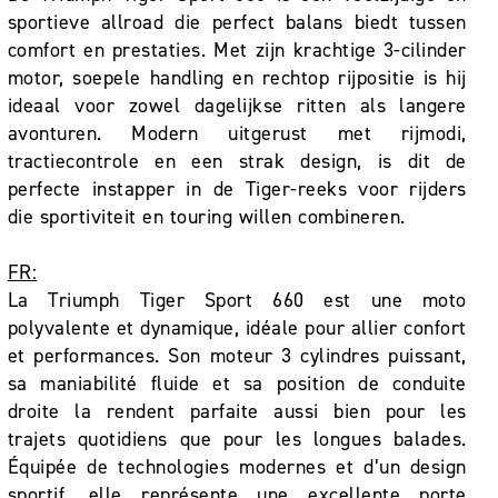
sportieve allroad die perfect balans biedt tussen
comfort en prestaties. Met zijn krachtige 3-cilinder
motor, soepele handling en rechtop rijpositie is hij
ideaal voor zowel dagelijkse ritten als langere
avonturen. Modern uitgerust met rijmodi,
tractiecontrole en een strak design, is dit de
perfecte instapper in de Tiger-reeks voor rijders
die sportiviteit en touring willen combineren.
FR:
La Triumph Tiger Sport 660 est une moto
polyvalente et dynamique, idéale pour allier confort
et performances. Son moteur 3 cylindres puissant,
sa maniabilité fluide et sa position de conduite
droite la rendent parfaite aussi bien pour les
trajets quotidiens que pour les longues balades.
Équipée de technologies modernes et d’un design
sportif, elle représente une excellente porte