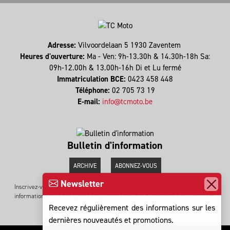
Adresse:
Vilvoordelaan 5 1930 Zaventem
Heures d'ouverture:
Ma - Ven: 9h-13.30h & 14.30h-18h Sa:
09h-12.00h & 13.00h-16h Di et Lu fermé
Immatriculation BCE:
0423 458 448
Téléphone:
02 705 73 19
E-mail:
info@tcmoto.be
Bulletin d'information
ARCHIVE
ABONNEZ-VOUS
Newsletter
Inscrivez-vous pour recevoir les dernières promotions. On ne partage pas vos
informations avec des autres et vous pouvez vous désinscrire à tout moment.
Recevez régulièrement des informations sur les
dernières nouveautés et promotions.