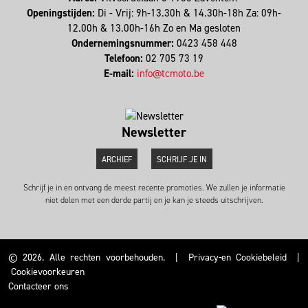
Openingstijden:
Di - Vrij: 9h-13.30h & 14.30h-18h Za: 09h-
12.00h & 13.00h-16h Zo en Ma gesloten
Ondernemingsnummer:
0423 458 448
Telefoon:
02 705 73 19
E-mail:
info@tcmoto.be
Newsletter
ARCHIEF
SCHRIJF JE IN
Schrijf je in en ontvang de meest recente promoties. We zullen je informatie
niet delen met een derde partij en je kan je steeds uitschrijven.
© 2026. Alle rechten voorbehouden.
|
Privacy-en Cookiebeleid
|
Cookievoorkeuren
Contacteer ons