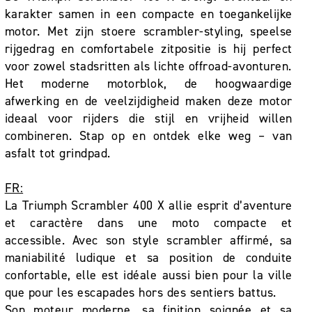
karakter samen in een compacte en toegankelijke
motor. Met zijn stoere scrambler-styling, speelse
rijgedrag en comfortabele zitpositie is hij perfect
voor zowel stadsritten als lichte offroad-avonturen.
Het moderne motorblok, de hoogwaardige
afwerking en de veelzijdigheid maken deze motor
ideaal voor rijders die stijl en vrijheid willen
combineren. Stap op en ontdek elke weg – van
asfalt tot grindpad.
FR:
La Triumph Scrambler 400 X allie esprit d’aventure
et caractère dans une moto compacte et
accessible. Avec son style scrambler affirmé, sa
maniabilité ludique et sa position de conduite
confortable, elle est idéale aussi bien pour la ville
que pour les escapades hors des sentiers battus.
Son moteur moderne, sa finition soignée et sa