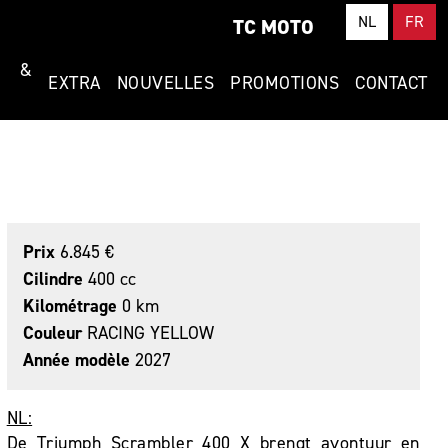
NL
FR
TC MOTO
T &
EXTRA
NOUVELLES
PROMOTIONS
CONTACT
Prix
6.845 €
Cilindre
400 cc
Kilométrage
0 km
Couleur
RACING YELLOW
Année modèle
2027
NL:
De Triumph Scrambler 400 X brengt avontuur en