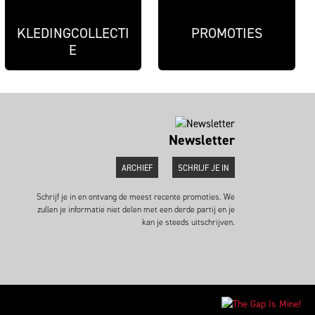
KLEDINGCOLLECTI
PROMOTIES
E
Newsletter
ARCHIEF
SCHRIJF JE IN
Schrijf je in en ontvang de meest recente promoties. We
zullen je informatie niet delen met een derde partij en je
kan je steeds uitschrijven.