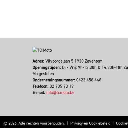
Adres:
Vilvoordelaan 5 1930 Zaventem
Openingstijden:
Di - Vrij: 9h-13.30h & 14.30h-18h Z
Ma gesloten
Ondernemingsnummer:
0423 458 448
Telefoon:
02 705 73 19
E-mail:
info@tcmoto.be
© 2026. Alle rechten voorbehouden.
|
Privacy-en Cookiebeleid
|
Cookie