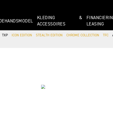
KLEDING &
FINANCIE
DEHANDSMODEL
ACCESSOIRES
LEASING
TXP
ICON EDITION
STEALTH EDITION
CHROME COLLECTION
TFC