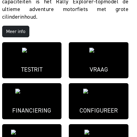
capaciteiten is het Rally Explorer-topmodel de
ultieme adventure motorfiets met grote
cilinderinhoud.
Meer info
TESTRIT
VRAAG
FINANCIERING
CONFIGUREER